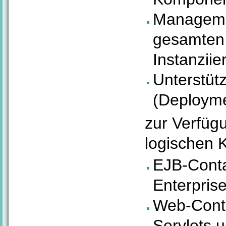
Manageme
gesamten 
Instanziie
Unterstütz
(Deploym
zur Verfügu
logischen 
EJB-Conta
Enterpris
Web-Conta
Servlets 