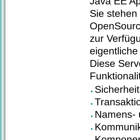
Java EE Ap
Sie stehen
OpenSource
zur Verfügu
eigentlich
Diese Serve
Funktionali
Sicherheit
Transakt
Namens- u
Kommunik
Kompone