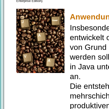
Enterprise Edition).
Anwendung
Insbesond
entwickelt
von Grund a
werden sol
in Java un
an.
Die entst
mehrschich
produktiven