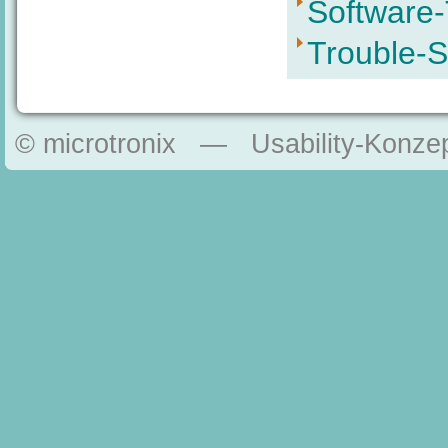
Software-
Trouble-S
© microtronix — Usability-Konzep