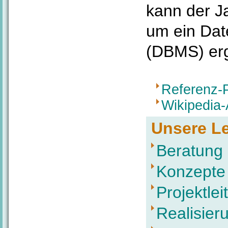
kann der J
um ein Da
(DBMS) er
Referenz-
Wikipedia
Unsere L
Beratung
Konzepte
Projektlei
Realisier